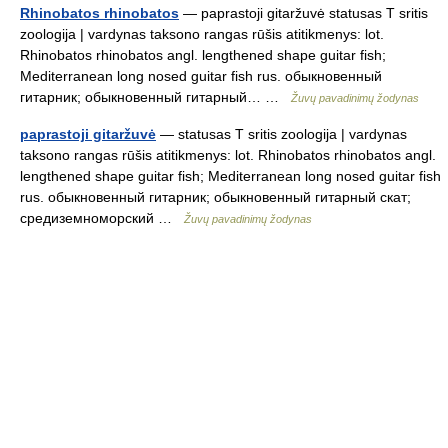
Rhinobatos rhinobatos
— paprastoji gitaržuvė statusas T sritis
zoologija | vardynas taksono rangas rūšis atitikmenys: lot.
Rhinobatos rhinobatos angl. lengthened shape guitar fish;
Mediterranean long nosed guitar fish rus. обыкновенный
гитарник; обыкновенный гитарный… …
Žuvų pavadinimų žodynas
paprastoji gitaržuvė
— statusas T sritis zoologija | vardynas
taksono rangas rūšis atitikmenys: lot. Rhinobatos rhinobatos angl.
lengthened shape guitar fish; Mediterranean long nosed guitar fish
rus. обыкновенный гитарник; обыкновенный гитарный скат;
средиземноморский …
Žuvų pavadinimų žodynas