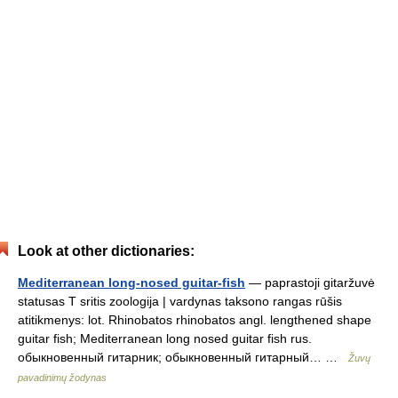
Look at other dictionaries:
Mediterranean long-nosed guitar-fish
— paprastoji gitaržuvė
statusas T sritis zoologija | vardynas taksono rangas rūšis
atitikmenys: lot. Rhinobatos rhinobatos angl. lengthened shape
guitar fish; Mediterranean long nosed guitar fish rus.
обыкновенный гитарник; обыкновенный гитарный… …
Žuvų
pavadinimų žodynas