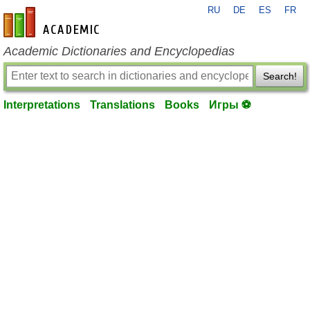
RU
DE
ES
FR
en-academic.com
Academic Dictionaries and Encyclopedias
Search!
Interpretations
Translations
Books
Игры ⚽