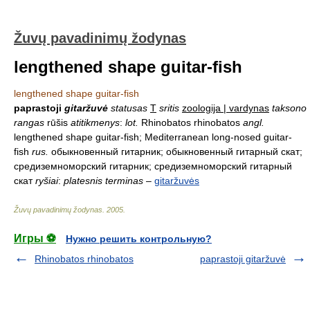
Žuvų pavadinimų žodynas
lengthened shape guitar-fish
lengthened shape guitar-fish
paprastoji
gitaržuvė
statusas
T
sritis
zoologija | vardynas
taksono
rangas
rūšis
atitikmenys
:
lot.
Rhinobatos rhinobatos
angl.
lengthened shape guitar-fish; Mediterranean long-nosed guitar-
fish
rus.
обыкновенный гитарник; обыкновенный гитарный скат;
средиземноморский гитарник; средиземноморский гитарный
скат
ryšiai
:
platesnis terminas
–
gitaržuvės
Žuvų pavadinimų žodynas
.
2005
.
Игры ⚽
Нужно решить контрольную?
Rhinobatos rhinobatos
paprastoji gitaržuvė