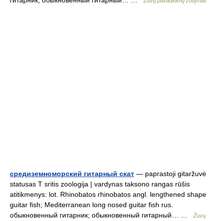
гитарник; обыкновенный гитарный… …
Žuvų pavadinimų žodynas
средиземноморский гитарный скат
— paprastoji gitaržuvė
statusas T sritis zoologija | vardynas taksono rangas rūšis
atitikmenys: lot. Rhinobatos rhinobatos angl. lengthened shape
guitar fish; Mediterranean long nosed guitar fish rus.
обыкновенный гитарник; обыкновенный гитарный… …
Žuvų